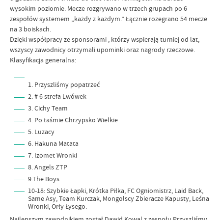
wysokim poziomie. Mecze rozgrywano w trzech grupach po 6
zespołów systemem „każdy z każdym.” Łącznie rozegrano 54 mecze
na 3 boiskach.
Dzięki współpracy ze sponsorami , którzy wspierają turniej od lat,
wszyscy zawodnicy otrzymali upominki oraz nagrody rzeczowe.
Klasyfikacja generalna:
1. Przyszliśmy popatrzeć
2. # 6 strefa Lwówek
3. Cichy Team
4. Po taśmie Chrzypsko Wielkie
5. Luzacy
6. Hakuna Matata
7. Izomet Wronki
8. Angels ZTP
9.The Boys
10-18: Szybkie Łapki, Krótka Piłka, FC Ogniomistrz, Laid Back,
Same Asy, Team Kurczak, Mongolscy Zbieracze Kapusty, Leśna
Wronki, Orły Łysego.
Najlepszym zawodnikiem został Dawid Kowal z zespołu Przyszliśmy